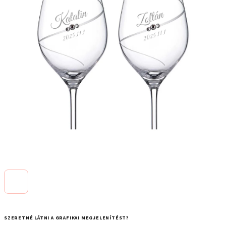
SZERETNÉ LÁTNI A GRAFIKAI MEGJELENÍTÉST?