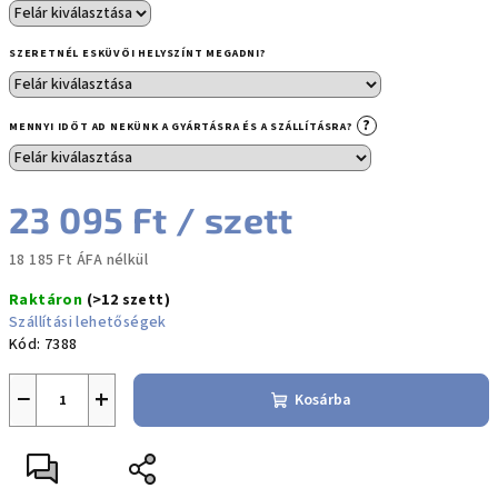
SZERETNÉL ESKÜVŐI HELYSZÍNT MEGADNI?
?
MENNYI IDŐT AD NEKÜNK A GYÁRTÁSRA ÉS A SZÁLLÍTÁSRA?
23 095 Ft
/ szett
18 185 Ft
ÁFA nélkül
Egységár:
Raktáron
(>12 szett)
Szállítási lehetőségek
Kód:
7388
−
+
Kosárba