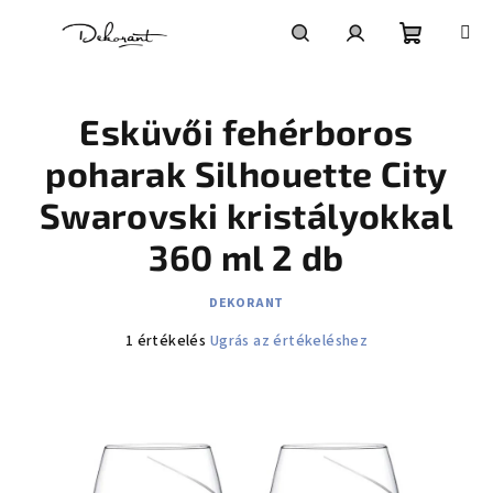
Ugrás a fő tartalomhoz
Kosár
Keresés
Bejelentkezés
Esküvői fehérboros
poharak Silhouette City
Swarovski kristályokkal
360 ml 2 db
DEKORANT
A termék átlagos értékelése 5-ből 5,0 csillag.
1 értékelés
Ugrás az értékeléshez