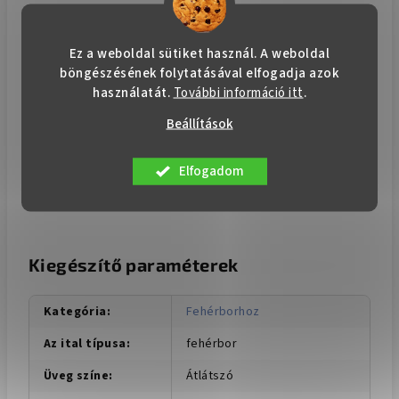
A termékek gyorsan fogynak, és
előfordulhat, hogy miután elfogynak, már
Ez a weboldal sütiket használ. A weboldal
nem lesznek elérhetők. Adja le rendelését
böngészésének folytatásával elfogadja azok
még ma, ne hagyja az utolsó pillanatra,
használatát.
További információ itt
.
hogy rendelése biztosan és a lehető
Beállítások
leghamarabb megérkezzen, az ajándékot
pedig időben átadhassa.
Elfogadom
Kiegészítő paraméterek
Kategória
:
Fehérborhoz
Az ital típusa
:
fehérbor
Üveg színe
:
Átlátszó