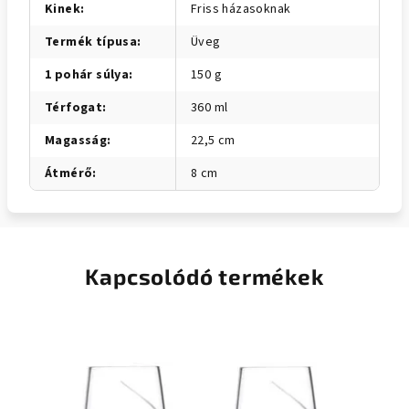
Kinek
:
Friss házasoknak
Termék típusa
:
Üveg
1 pohár súlya
:
150 g
Térfogat
:
360 ml
Magasság
:
22,5 cm
Átmérő
:
8 cm
Kapcsolódó termékek