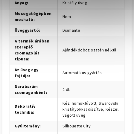
Anyag
:
Kristály üveg
Mosogatógépben
Nem
mosható
:
Üveggyártó
:
Diamante
A termék árában
szereplő
Ajándékdoboz szatén nélkül
csomagolás
típusa
:
Az üveg egy
Automatikus gyártás
fajtája
:
Darabszám
2 db
csomagonként
:
Kézi homokfúvott, Swarovski
Dekoratív
kristályokkal díszítve, Kézzel
technika
:
vágott üveg
Gyűjtemény
:
Silhouette City