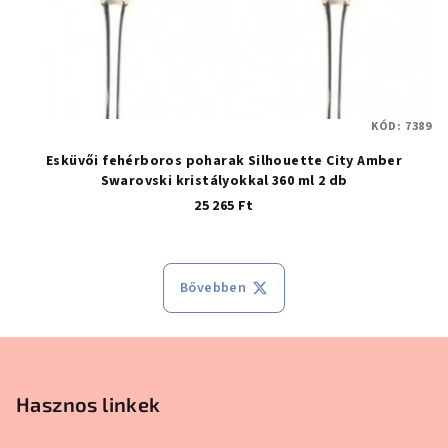
KÓD:
7389
Esküvői fehérboros poharak Silhouette City Amber
Swarovski kristályokkal 360 ml 2 db
25 265 Ft
A termék átlagos értékelése 5-ből 5
Bővebben
Lábléc
Hasznos linkek