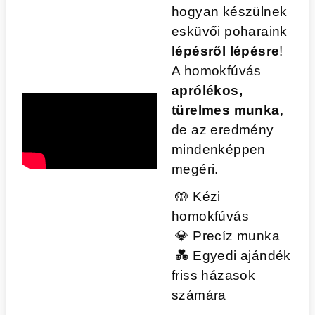
hogyan készülnek
esküvői poharaink
lépésről lépésre
!
A homokfúvás
aprólékos,
türelmes munka
,
de az eredmény
mindenképpen
megéri.
🤲
Kézi
homokfúvás
💎
Precíz munka
💑
Egyedi ajándék
friss házasok
számára