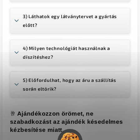
3) Láthatok egy látványtervet a gyártás
előtt?
4) Milyen technológiát használnak a
díszítéshez?
5) Előfordulhat, hogy az áru a szállítás
során eltörik?
🥂
Ajándékozzon örömet, ne
szabadkozást az ajándék késedelmes
kézbesítése miatt.