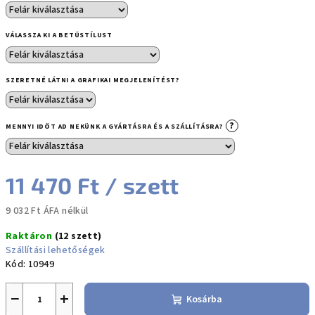
VÁLASSZA KI A BETŰSTÍLUST
SZERETNÉ LÁTNI A GRAFIKAI MEGJELENÍTÉST?
?
MENNYI IDŐT AD NEKÜNK A GYÁRTÁSRA ÉS A SZÁLLÍTÁSRA?
11 470 Ft
/ szett
9 032 Ft
ÁFA nélkül
Egységár:
Raktáron
(12 szett)
Szállítási lehetőségek
Kód:
10949
−
+
Kosárba