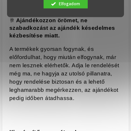
Elfogadom
🥂
Ajándékozzon örömet, ne
szabadkozást az ajándék késedelmes
kézbesítése miatt.
A termékek gyorsan fogynak, és
előfordulhat, hogy miután elfogynak, már
nem lesznek elérhetők. Adja le rendelését
még ma, ne hagyja az utolsó pillanatra,
hogy rendelése biztosan és a lehető
leghamarabb megérkezzen, az ajándékot
pedig időben átadhassa.