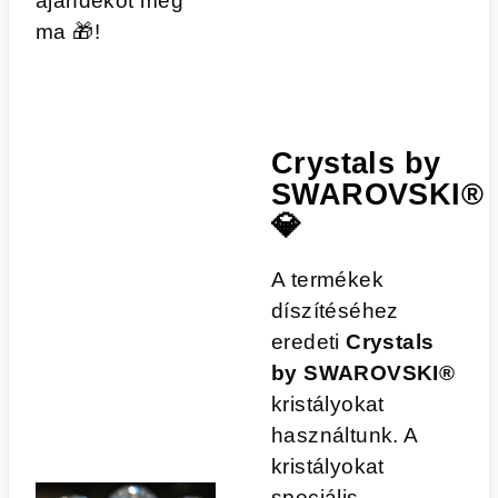
ajándékot még
ma
🎁
!
Crystals by
SWAROVSKI®
💎
A termékek
díszítéséhez
eredeti
Crystals
by SWAROVSKI®
kristályokat
használtunk. A
kristályokat
speciális