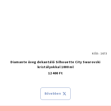
KÓD:
1673
Diamante üveg dekantáló Silhouette City Swarovski
kristályokkal 1000 ml
12 400 Ft
Bővebben
Lábléc