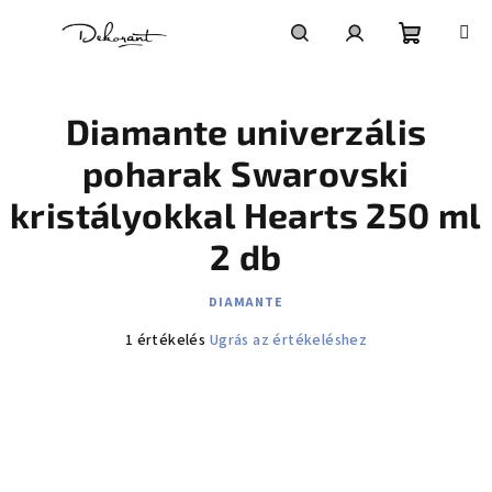
Ugrás a fő tartalomhoz
Kosár
Keresés
Bejelentkezés
Diamante univerzális
poharak Swarovski
kristályokkal Hearts 250 ml
2 db
DIAMANTE
A termék átlagos értékelése 5-ből 5,0 csillag.
1 értékelés
Ugrás az értékeléshez