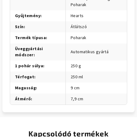
Poharak
Gyűjtemény
:
Hearts
Szín
:
Átlátszó
Termék típusa
:
Poharak
Üveggyártási
Automatikus gyártá
módszer
:
1 pohár súlya
:
250 g
Térfogat
:
250 ml
Magasság
:
9 cm
Átmérő
:
7,9 cm
Kapcsolódó termékek