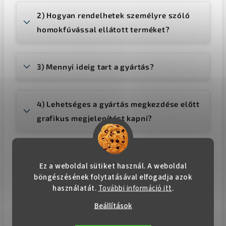
2) Hogyan rendelhetek személyre szóló
homokfúvással ellátott terméket?
3) Mennyi ideig tart a gyártás?
4) Lehetséges a gyártás megkezdése előtt
grafikus megjelenítést kapni?
5) Ajándékdobozban lesz kézbesítve az
Ez a weboldal sütiket használ. A weboldal
áru?
böngészésének folytatásával elfogadja azok
használatát.
További információ itt
.
Beállítások
6) Előfordulhat, hogy a termék a szállítás
során összetörik?