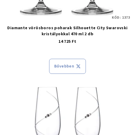
KÓD:
1373
Diamante vörösboros poharak Silhouette City Swarovski
kristályokkal 470 ml 2 db
14 725 Ft
A termék átlagos értékelése 5-ből 5
Bővebben