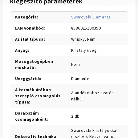
Kiegészítő paraméterek
Kategória
:
Swarovski Elements
EAN vonalkód
:
8586025190350
Az ital típusa
:
Whisky, Rum
Anyag
:
Kristály üveg
Mosogatógépben
Nem
mosható
:
Üveggyártó
:
Diamante
A termék árában
Ajándékdoboz szatén
szereplő csomagolás
nélkül
típusa
:
Darabszám
2 db
csomagonként
:
Swarovski kristályokkal
Dekoratív technika
:
díszítve, Kézzel vágott