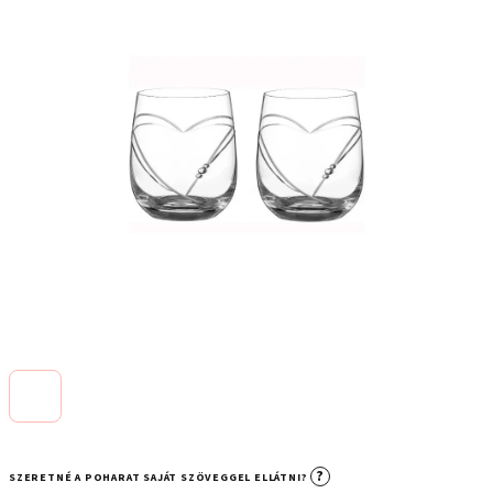
?
SZERETNÉ A POHARAT SAJÁT SZÖVEGGEL ELLÁTNI?