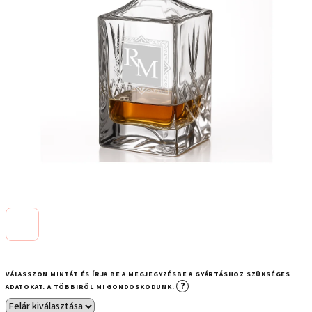
VÁLASSZON MINTÁT ÉS ÍRJA BE A MEGJEGYZÉSBE A GYÁRTÁSHOZ SZÜKSÉGES
?
ADATOKAT. A TÖBBIRŐL MI GONDOSKODUNK.