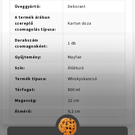
Üveggyártó
:
Dekorant
A termék árában
szereplő
Karton doza
csomagolás típusa
:
Darabszám
1 db
csomagonként
:
Gyűjtemény
:
Mayfair
Szín
:
Átlátszó
Termék típusa
:
Whiskyskancsó
Térfogat
:
800 ml
Magasság
:
22 cm
Átmérő
:
9,2 cm