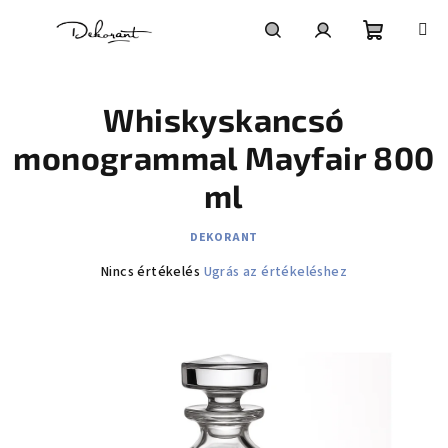
Ugrás a fő tartalomhoz
Kosár
Keresés
Bejelentkezés
Whiskyskancsó
monogrammal Mayfair 800
ml
DEKORANT
A termék átlagos értékelése 5-ből 0,0 csillag.
Nincs értékelés
Ugrás az értékeléshez