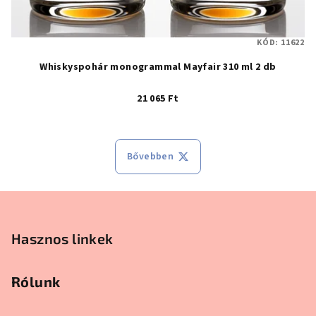
KÓD:
11622
Whiskyspohár monogrammal Mayfair 310 ml 2 db
21 065 Ft
Bővebben
Lábléc
Hasznos linkek
Rólunk