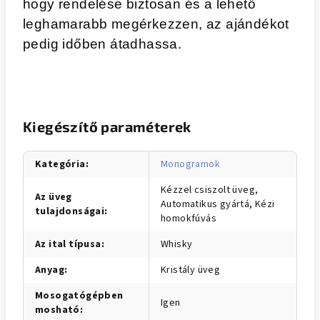
hogy rendelése biztosan és a lehető
leghamarabb megérkezzen, az ajándékot
pedig időben átadhassa.
Kiegészítő paraméterek
Kategória
:
Monogramok
Kézzel csiszolt üveg,
Az üveg
Automatikus gyártá, Kézi
tulajdonságai
:
homokfúvás
Az ital típusa
:
Whisky
Anyag
:
Kristály üveg
Mosogatógépben
Igen
mosható
: