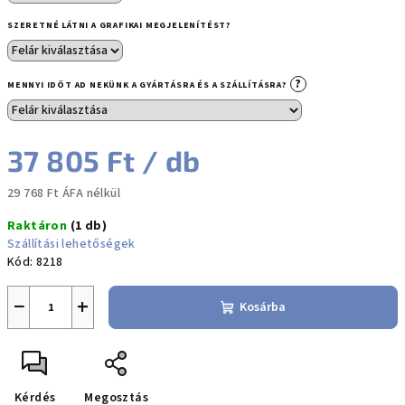
SZERETNÉ LÁTNI A GRAFIKAI MEGJELENÍTÉST?
?
MENNYI IDŐT AD NEKÜNK A GYÁRTÁSRA ÉS A SZÁLLÍTÁSRA?
37 805 Ft
/ db
29 768 Ft
ÁFA nélkül
Egységár:
Raktáron
(1 db)
Szállítási lehetőségek
Kód:
8218
−
+
Kosárba
Kérdés
Megosztás