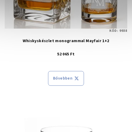
KÓD:
9938
Whiskyskészlet monogrammal Mayfair 1+2
52 065 Ft
Bővebben