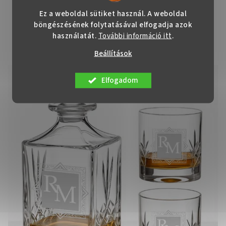
Ez a weboldal sütiket használ. A weboldal
Kapcsolódó termékek
böngészésének folytatásával elfogadja azok
használatát.
További információ itt
.
Beállítások
Elfogadom