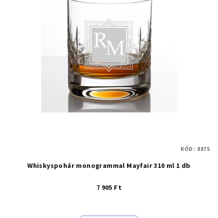
KÓD:
8875
Whiskyspohár monogrammal Mayfair 310 ml 1 db
7 905 Ft