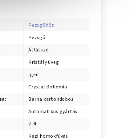
Pezsgőhöz
Pezsgő
Átlátszó
Kristály üveg
Igen
Crystal Bohemia
sa
:
Barna kartondoboz
Automatikus gyártás
2 db
Kézi homokfúvás