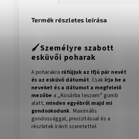
Termék részletes leírása
🖌️Személyre szabott
esküvői poharak
A poharakra
ráfújjuk az ifjú pár nevét
és az esküvő dátumát
. Csak
írja be a
neveket és a dátumot a megfelelő
mezőbe
a „Kosárba teszem” gomb
alatt,
minden egyébről majd mi
gondoskodunk
. Maximális
gondossággal, precizitással és a
részletek iránti szeretettel.