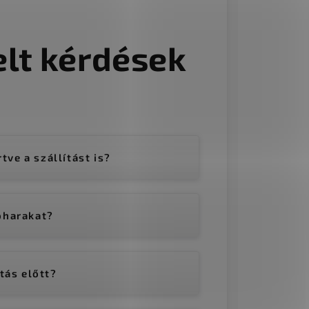
lt kérdések
tve a szállítást is?
oharakat?
tás előtt?