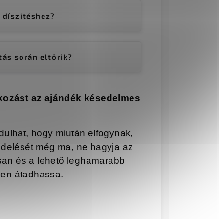
 díszítéshez?
ítás során eltörik?
kozást az ajándék késedelmes
dulhat, hogy miután elfogynak,
endelését még ma, ne hagyja az
osan és a lehető leghamarabb
ben átadhassa.