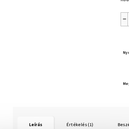
−
Ny
Me
Leírás
Értékelés (1)
Besz