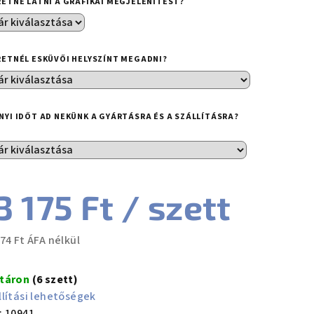
RETNÉ LÁTNI A GRAFIKAI MEGJELENÍTÉST?
RETNÉL ESKÜVŐI HELYSZÍNT MEGADNI?
NYI IDŐT AD NEKÜNK A GYÁRTÁSRA ÉS A SZÁLLÍTÁSRA?
3 175 Ft
/ szett
74 Ft
ÁFA nélkül
ségár:
táron
(6 szett)
llítási lehetőségek
:
10941