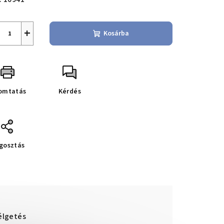
+
Kosárba
omtatás
Kérdés
gosztás
élgetés