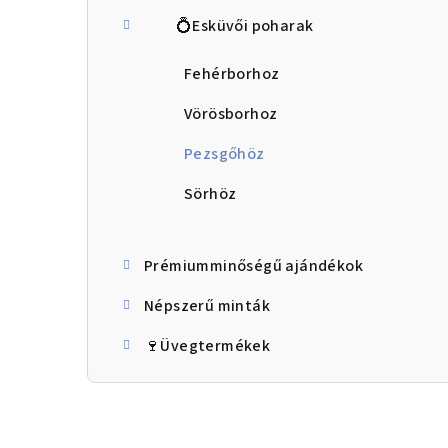
💍Esküvői poharak
Fehérborhoz
Vörösborhoz
Pezsgőhöz
Sörhöz
Prémiumminőségű ajándékok
Népszerű minták
🍷Üvegtermékek