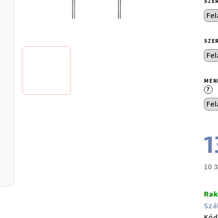
SZE
SZE
MEN
?
1
10 3
Egy
Rak
Szá
Kód