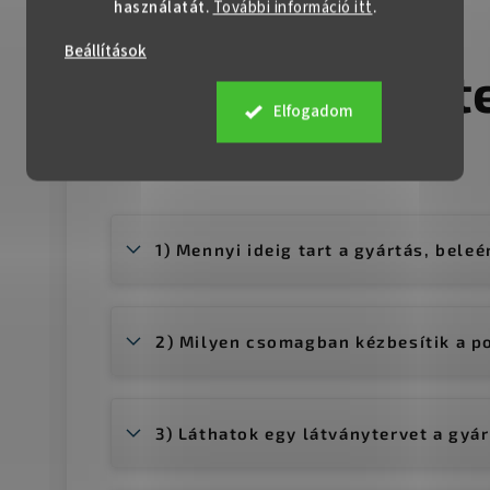
használatát.
További információ itt
.
Beállítások
Gyakran isméte
Elfogadom
1) Mennyi ideig tart a gyártás, beleér
2) Milyen csomagban kézbesítik a p
3) Láthatok egy látványtervet a gyár