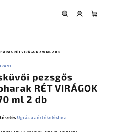
Keresés
Bejelentkezés
Kosár
HARAK RÉT VIRÁGOK 270 ML 2 DB
ORANT
sküvői pezsgős
oharak RÉT VIRÁGOK
70 ml 2 db
rmék átlagos értékelése 5-ből 5,0 csillag.
rtékelés
Ugrás az értékeléshez