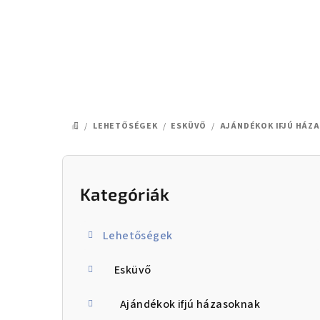
Ugrás a fő tartalomhoz
/
LEHETŐSÉGEK
/
ESKÜVŐ
/
AJÁNDÉKOK IFJÚ HÁZ
KEZDŐLAP
Oldalsó panel
Kategóriák
Kategóriák átugrása
Lehetőségek
Esküvő
Ajándékok ifjú házasoknak