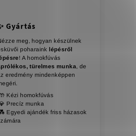
✨
Gyártás
Nézze meg, hogyan készülnek
esküvői poharaink
lépésről
lépésre
! A homokfúvás
aprólékos, türelmes munka
, de
az eredmény mindenképpen
megéri.
🤲
Kézi homokfúvás
💎
Precíz munka
💑
Egyedi ajándék friss házasok
számára