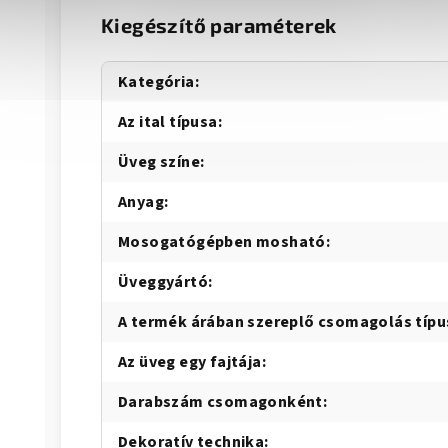
Kiegészítő paraméterek
Kategória
:
Az ital típusa
:
Üveg színe
:
Anyag
:
Mosogatógépben mosható
:
Üveggyártó
:
A termék árában szereplő csomagolás típu
Az üveg egy fajtája
:
Darabszám csomagonként
:
Dekoratív technika
: