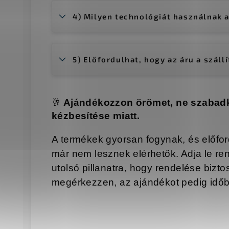
4) Milyen technológiát használnak a
5) Előfordulhat, hogy az áru a száll
🥂
Ajándékozzon örömet, ne szabad
kézbesítése miatt.
A termékek gyorsan fogynak, és előfor
már nem lesznek elérhetők. Adja le r
utolsó pillanatra, hogy rendelése bizt
megérkezzen, az ajándékot pedig idő