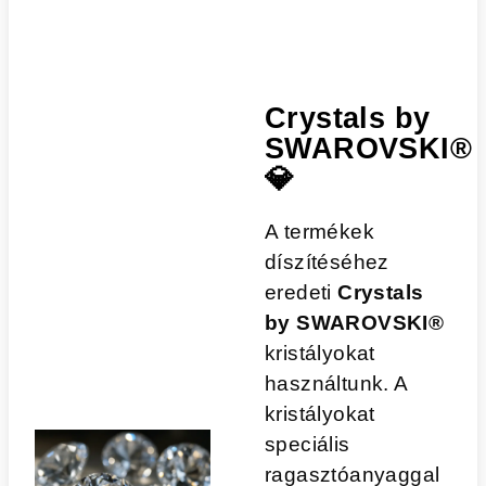
Crystals by
SWAROVSKI®
💎
A termékek
díszítéséhez
eredeti
Crystals
by SWAROVSKI®
kristályokat
használtunk. A
kristályokat
speciális
ragasztóanyaggal