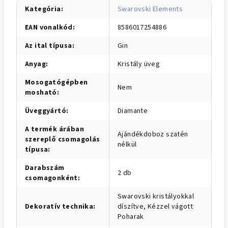
Kategória
:
Swarovski Elements
EAN vonalkód
:
8586017254886
Az ital típusa
:
Gin
Anyag
:
Kristály üveg
Mosogatógépben
Nem
mosható
:
Üveggyártó
:
Diamante
A termék árában
Ajándékdoboz szatén
szereplő csomagolás
nélkül
típusa
:
Darabszám
2 db
csomagonként
:
Swarovski kristályokkal
Dekoratív technika
:
díszítve, Kézzel vágott
Poharak