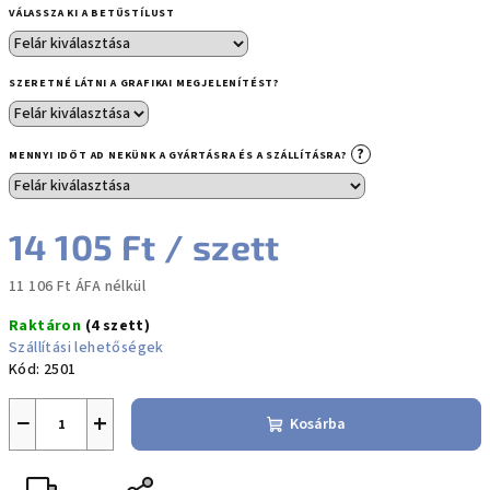
VÁLASSZA KI A BETŰSTÍLUST
SZERETNÉ LÁTNI A GRAFIKAI MEGJELENÍTÉST?
?
MENNYI IDŐT AD NEKÜNK A GYÁRTÁSRA ÉS A SZÁLLÍTÁSRA?
14 105 Ft
/ szett
11 106 Ft
ÁFA nélkül
Egységár:
Raktáron
(4 szett)
Szállítási lehetőségek
Kód:
2501
−
+
Kosárba