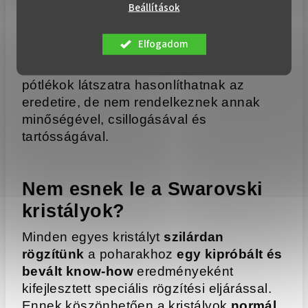
Beállítások
Szeretnénk figyelmeztetni Önt arra is,
hogy
a piacon előfordulhatnak
olyan
Elfogadom
termékek, amelyeket
olcsó
kristályutánzatokkal
díszítettek. Ezek a
pótlékok látszatra hasonlíthatnak az
eredetire, de nem rendelkeznek annak
minőségével, csillogásával és
tartósságával.
Nem esnek le a Swarovski
kristályok?
Minden egyes kristályt
szilárdan
rögzítünk
a poharakhoz
egy kipróbált és
bevált know-how
eredményeként
kifejlesztett speciális rögzítési eljárással.
Ennek köszönhetően a kristályok
normál