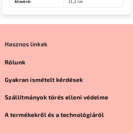
Átmérő
:
11,1 cm
Lábléc
Hasznos linkek
Rólunk
Gyakran ismételt kérdések
Szállítmányok törés elleni védelme
A termékekről és a technológiáról