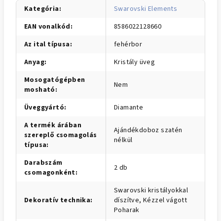
Kategória
:
Swarovski Elements
EAN vonalkód
:
8586022128660
Az ital típusa
:
fehérbor
Anyag
:
Kristály üveg
Mosogatógépben
Nem
mosható
:
Üveggyártó
:
Diamante
A termék árában
Ajándékdoboz szatén
szereplő csomagolás
nélkül
típusa
:
Darabszám
2 db
csomagonként
:
Swarovski kristályokkal
Dekoratív technika
:
díszítve, Kézzel vágott
Poharak