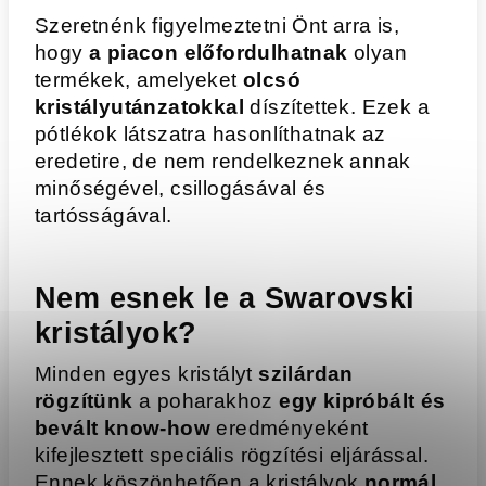
Szeretnénk figyelmeztetni Önt arra is,
hogy
a piacon előfordulhatnak
olyan
termékek, amelyeket
olcsó
kristályutánzatokkal
díszítettek. Ezek a
pótlékok látszatra hasonlíthatnak az
eredetire, de nem rendelkeznek annak
minőségével, csillogásával és
tartósságával.
Nem esnek le a Swarovski
kristályok?
Minden egyes kristályt
szilárdan
rögzítünk
a poharakhoz
egy kipróbált és
bevált know-how
eredményeként
kifejlesztett speciális rögzítési eljárással.
Ennek köszönhetően a kristályok
normál