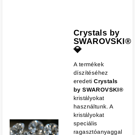
Crystals by
SWAROVSKI®
💎
A termékek
díszítéséhez
eredeti
Crystals
by SWAROVSKI®
kristályokat
használtunk. A
kristályokat
speciális
ragasztóanyaggal