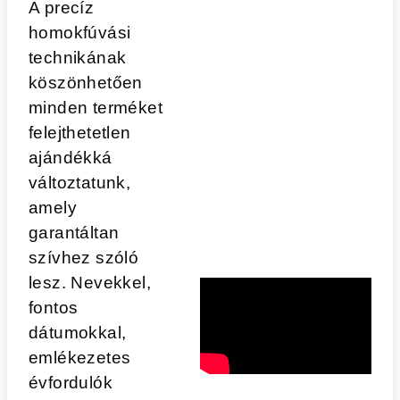
A precíz
homokfúvási
technikának
köszönhetően
minden terméket
felejthetetlen
ajándékká
változtatunk,
amely
garantáltan
szívhez szóló
lesz. Nevekkel,
fontos
dátumokkal,
emlékezetes
évfordulók