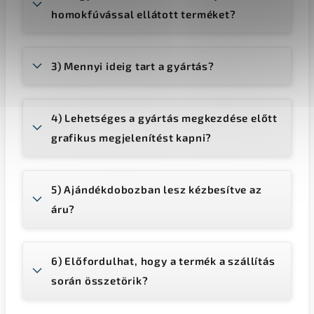
homokfúvással ellátott terméket?
3) Mennyi ideig tart a gyártás?
4) Lehetséges a gyártás megkezdése előtt
grafikus megjelenítést kapni?
5) Ajándékdobozban lesz kézbesítve az
áru?
6) Előfordulhat, hogy a termék a szállítás
során összetörik?