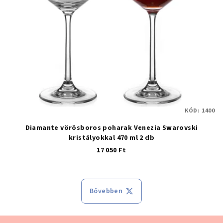
KÓD:
1400
Diamante vörösboros poharak Venezia Swarovski
kristályokkal 470 ml 2 db
17 050 Ft
Bővebben
Lábléc