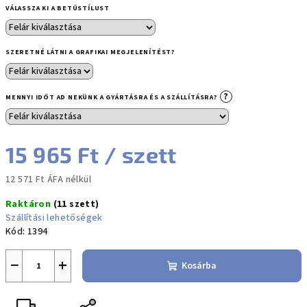
VÁLASSZA KI A BETŰSTÍLUST
SZERETNÉ LÁTNI A GRAFIKAI MEGJELENÍTÉST?
?
MENNYI IDŐT AD NEKÜNK A GYÁRTÁSRA ÉS A SZÁLLÍTÁSRA?
15 965 Ft
/ szett
12 571 Ft
ÁFA nélkül
Egységár:
Raktáron
(11 szett)
Szállítási lehetőségek
Kód:
1394
−
+
Kosárba