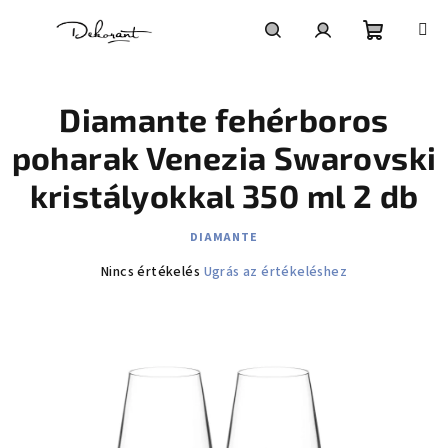
Ugrás a fő tartalomhoz
Kosár
Keresés
Bejelentkezés
Diamante fehérboros
poharak Venezia Swarovski
kristályokkal 350 ml 2 db
DIAMANTE
A termék átlagos értékelése 5-ből 0,0 csillag.
Nincs értékelés
Ugrás az értékeléshez