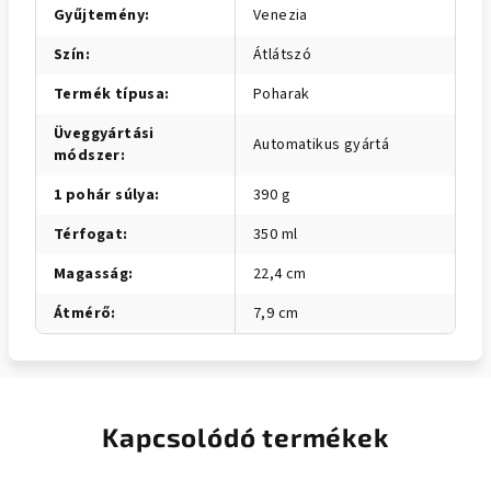
Gyűjtemény
:
Venezia
Szín
:
Átlátszó
Termék típusa
:
Poharak
Üveggyártási
Automatikus gyártá
módszer
:
1 pohár súlya
:
390 g
Térfogat
:
350 ml
Magasság
:
22,4 cm
Átmérő
:
7,9 cm
Kapcsolódó termékek