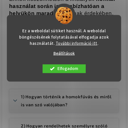
használat során is megbízhatóan a
helyükön maradnak
. Annak érdekében,
hogy a poharak csillogása, fénye és
tökéletes megjelenése hosszú éveken át
Ez a weboldal sütiket használ. A weboldal
megmaradjon,
nem javasoljuk, hogy
böngészésének folytatásával elfogadja azok
mosogatógépben mossa őket
.
használatát.
További információ itt
.
Beállítások
Gyakran ismételt kérdések
Elfogadom
1) Hogyan történik a homokfúvás és miről
is van szó valójában?
2) Hogyan rendelhetek személyre szóló