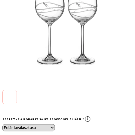
?
SZERETNÉ A POHARAT SAJÁT SZÖVEGGEL ELLÁTNI?